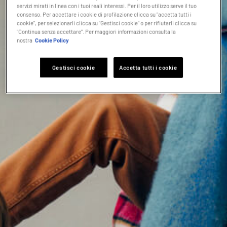
servizi mirati in linea con i tuoi reali interessi. Per il loro utilizzo serve il tuo
consenso. Per accettare i cookie di profilazione clicca su "accetta tutti i
cookie", per selezionarli clicca su "Gestisci cookie" o per rifiutarli clicca su
"Continua senza accettare". Per maggiori informazioni consulta la
nostra
Cookie Policy
Gestisci cookie
Accetta tutti i cookie