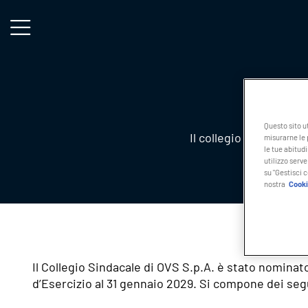
Salta al contenuto principale
Questo sito u
Il collegio sindacale h
misurarne le p
le tue abitudi
utilizzo serve
su "Gestisci 
nostra
Cooki
Il Collegio Sindacale di OVS S.p.A. è stato nominato
d’Esercizio al 31 gennaio 2029. Si compone dei se