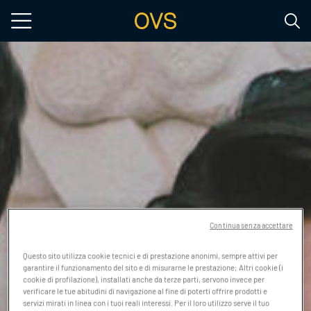
Salta al contenuto principale
Continua senza accettare
Questo sito utilizza cookie tecnici e di prestazione anonimi, sempre attivi per
garantire il funzionamento del sito e di misurarne le prestazione; Altri cookie (i
cookie di profilazione), installati anche da terze parti, servono invece per
verificare le tue abitudini di navigazione al fine di poterti offrire prodotti e
servizi mirati in linea con i tuoi reali interessi. Per il loro utilizzo serve il tuo