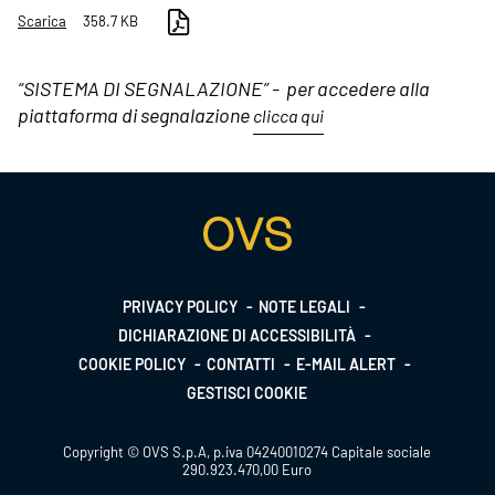
Scarica
358.7 KB
“SISTEMA DI SEGNALAZIONE” - per accedere alla
piattaforma di segnalazione
clicca qui
Footer
PRIVACY POLICY
NOTE LEGALI
DICHIARAZIONE DI ACCESSIBILITÀ
menu
COOKIE POLICY
CONTATTI
E-MAIL ALERT
GESTISCI COOKIE
Copyright © OVS S.p.A, p.iva 04240010274 Capitale sociale
290.923.470,00 Euro