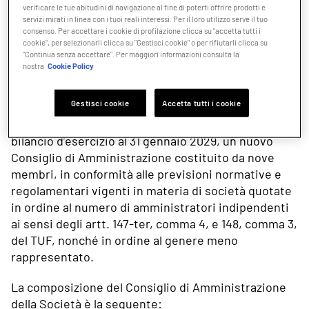
sono nominati per un periodo massimo di tre
verificare le tue abitudini di navigazione al fine di poterti offrire prodotti e
esercizi e sono rieleggibili.
servizi mirati in linea con i tuoi reali interessi. Per il loro utilizzo serve il tuo
consenso. Per accettare i cookie di profilazione clicca su "accetta tutti i
cookie", per selezionarli clicca su "Gestisci cookie" o per rifiutarli clicca su
"Continua senza accettare". Per maggiori informazioni consulta la
COMPOSIZIONE
nostra
Cookie Policy
Gestisci cookie
Accetta tutti i cookie
In data 29 maggio 2026 l’Assemblea della Società ha
nominato per tre esercizi, fino all’approvazione del
bilancio d’esercizio al 31 gennaio 2029, un nuovo
Consiglio di Amministrazione costituito da nove
membri, in conformità alle previsioni normative e
regolamentari vigenti in materia di società quotate
in ordine al numero di amministratori indipendenti
ai sensi degli artt. 147-ter, comma 4, e 148, comma 3,
del TUF, nonché in ordine al genere meno
rappresentato.
La composizione del Consiglio di Amministrazione
della Società è la seguente: