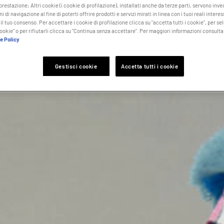
restazione; Altri cookie (i cookie di profilazione), installati anche da terze parti, servono inve
ni di navigazione al fine di poterti offrire prodotti e servizi mirati in linea con i tuoi reali interess
 il tuo consenso. Per accettare i cookie di profilazione clicca su "accetta tutti i cookie", per se
cookie" o per rifiutarli clicca su "Continua senza accettare". Per maggiori informazioni consulta
e Policy
Gestisci cookie
Accetta tutti i cookie