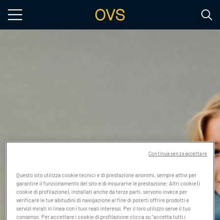
Salta al contenuto principale
Continua senza accettare
Questo sito utilizza cookie tecnici e di prestazione anonimi, sempre attivi per
garantire il funzionamento del sito e di misurarne le prestazione; Altri cookie (i
cookie di profilazione), installati anche da terze parti, servono invece per
verificare le tue abitudini di navigazione al fine di poterti offrire prodotti e
servizi mirati in linea con i tuoi reali interessi. Per il loro utilizzo serve il tuo
consenso. Per accettare i cookie di profilazione clicca su "accetta tutti i