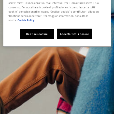
servizi mirati in linea con i tuoi reali interessi. Per il loro utilizzo serve il tuo
consenso. Per accettare i cookie di profilazione clicca su "accetta tutti i
cookie", per selezionarli clicca su "Gestisci cookie" o per rifiutarli clicca su
"Continua senza accettare". Per maggiori informazioni consulta la
nostra
Cookie Policy
Gestisci cookie
Accetta tutti i cookie