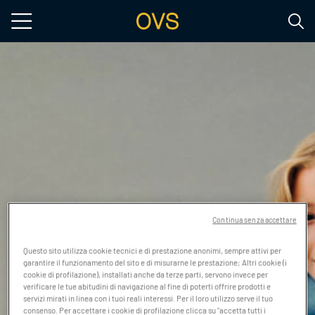
Salta al contenuto principale
Continua senza accettare
Questo sito utilizza cookie tecnici e di prestazione anonimi, sempre attivi per
garantire il funzionamento del sito e di misurarne le prestazione; Altri cookie (i
cookie di profilazione), installati anche da terze parti, servono invece per
verificare le tue abitudini di navigazione al fine di poterti offrire prodotti e
servizi mirati in linea con i tuoi reali interessi. Per il loro utilizzo serve il tuo
consenso. Per accettare i cookie di profilazione clicca su "accetta tutti i